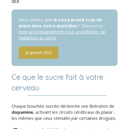
dire
Vous sentez que
le sucre prend trop de
place dans votre quotidien
? Découvrez
mon accompagnement pour vous libérer de
l'addiction au sucre
.
Je prends RDV
Ce que le sucre fait à votre
cerveau
Chaque bouchée sucrée déclenche une libération de
dopamine
, activant les circuits cérébraux du plaisir…
les mêmes que ceux stimulés par certaines drogues.