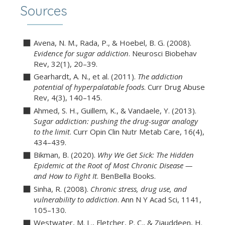
Sources
Avena, N. M., Rada, P., & Hoebel, B. G. (2008).
Evidence for sugar addiction
. Neurosci Biobehav
Rev, 32(1), 20–39.
Gearhardt, A. N., et al. (2011).
The addiction
potential of hyperpalatable foods
. Curr Drug Abuse
Rev, 4(3), 140–145.
Ahmed, S. H., Guillem, K., & Vandaele, Y. (2013).
Sugar addiction: pushing the drug-sugar analogy
to the limit
. Curr Opin Clin Nutr Metab Care, 16(4),
434–439.
Bikman, B. (2020).
Why We Get Sick: The Hidden
Epidemic at the Root of Most Chronic Disease —
and How to Fight It
. BenBella Books.
Sinha, R. (2008).
Chronic stress, drug use, and
vulnerability to addiction
. Ann N Y Acad Sci, 1141,
105–130.
Westwater, M. L., Fletcher, P. C., & Ziauddeen, H.