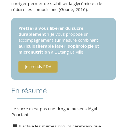
corriger permet de stabiliser la glycémie et de
réduire les compulsions (Gourlé, 2016).
Prêt(e) à vous libérer du sucre
durablement ?
Je vous propose un
accompagnement sur mesure combinant
auriculothérapie laser
,
sophrologie
et
micronutrition
à L’Etang La Ville
Je prends RDV
En résumé
Le sucre n’est pas une drogue au sens légal.
Pourtant :
Il active les mêmes circuits cérébraux que