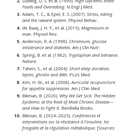
Ludwig, D. S. et al. (1999).
High Glycemic Index
Foods and Overeating.
N Engl J Med.
Adam, T. C., & Epel, E. S. (2007).
Stress, eating
and the reward system.
Physiol Behav.
de Baaij, J. H. F., et al. (2015).
Magnesium in
man.
Physiol Rev.
Anderson, R. A. (1998).
Chromium, glucose
intolerance and diabetes.
Am J Clin Nutr.
Spring, B. et al. (1982).
Tryptophan and behavior.
Nature.
Taheri, S., et al. (2004).
Short sleep duration,
leptin, ghrelin and BMI.
PLoS Med.
Kim, H. W., et al. (2008).
Auricular acupuncture
for appetite suppression.
Am J Chin Med.
Bikman, B. (2020).
Why We Get Sick: The Hidden
Epidemic at the Root of Most Chronic Disease—
and How to Fight It.
BenBella Books.
Bikman, B. (2024–2025).
Conférences et
interventions sur la résistance à l’insuline, les
fringales et la régulation métabolique.
[Sources