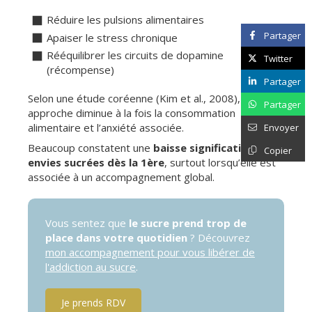
Réduire les pulsions alimentaires
Partager
Apaiser le stress chronique
Rééquilibrer les circuits de dopamine
Twitter
(récompense)
Partager
Selon une étude coréenne (Kim et al., 2008), cette
Partager
approche diminue à la fois la consommation
alimentaire et l’anxiété associée.
Envoyer
Beaucoup constatent une
baisse significative des
Copier
envies sucrées dès la 1ère
, surtout lorsqu’elle est
associée à un accompagnement global.
Vous sentez que
le sucre prend trop de
place dans votre quotidien
? Découvrez
mon accompagnement pour vous libérer de
l'addiction au sucre
.
Je prends RDV